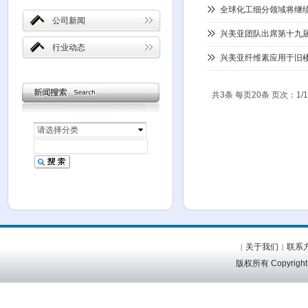
全球化工细分领域将继续
公司新闻
兴美亚团队出席第十九
行业动态
兴美亚纤维素应用于旧
共3条 每页20条 页次：1/1
请选择分类
关于我们
联系
|
|
版权所有 Copyrig