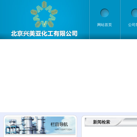
网站首页
公司
新闻检索