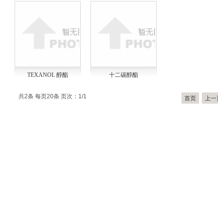
TEXANOL 醇酯
十二碳醇酯
共2条 每页20条 页次：1/1
首页
上一