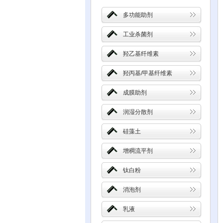
多功能助剂
工业杀菌剂
羟乙基纤维素
羟丙基/甲基纤维素
成膜助剂
润湿分散剂
硅藻土
增稠流平剂
钛白粉
消泡剂
乳液